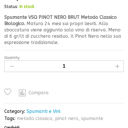
Status:
In stock
Spumante VSQ PINOT NERO BRUT Metodo Classico
Biologico.
Matura 24 mesi sui propri lieviti. Alla
sboccatura viene aggiunto solo vino di riserva. Meno
di 6 gr/lt di zucchero residuo. Il Pinot Nero nella sua
espressione tradizionale.
Quantity
Spumante
VSQ
PINOT
NERO
EXTRA
Compara
BRUT
Metodo
Classico
Category:
Spumanti e Vini
Bio
Tags:
metodo classico
,
pinot nero
,
spumante
quantity
Condividi: