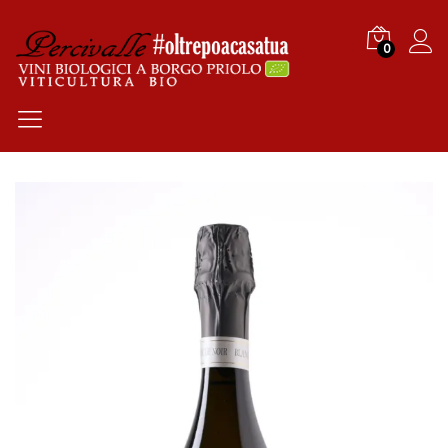
0
Log i