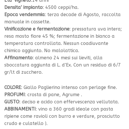
Eta’ vigneto
:14 anni
Densita’ impianto
: 4500 ceppi/ha.
Epoca vendemmia
: terza decade di Agosto, raccolta
manuale in cassette.
Vinificazione e fermentazione
: pressatura uva intera;
resa mosto fiore 45 %; fermentazione in bianco a
temperatura controllata. Nessun coadiuvante
chimico aggiunto. No malolattica.
Affinamento
: almeno 24 mesi sui lieviti, alla
sboccatura aggiunta di L. d’Ex. Con un residuo di 6/7
gr/lt di zucchero.
COLORE
: Giallo Paglierino intenso con perlage fine.
PROFUMI
: crosta di pane, Agrume .
GUSTO
: deciso e acido con effervescenza vellutata.
ABBINAMENTI
: vino a 360 gradi ideale con pasta
ripiene come ravioli con burro e verdure, prosciutto
crudo e culatello ).