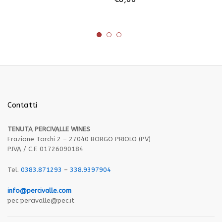
Contatti
TENUTA PERCIVALLE WINES
Frazione Torchi 2 – 27040 BORGO PRIOLO (PV)
P.IVA / C.F. 01726090184
Tel.
0383.871293
–
338.9397904
info@percivalle.com
pec percivalle@pec.it