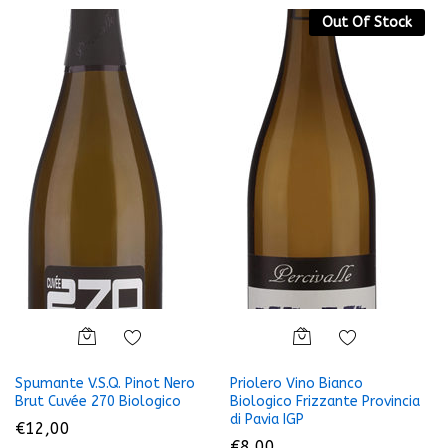
Out Of Stock
Spumante V.S.Q. Pinot Nero
Priolero Vino Bianco
Brut Cuvée 270 Biologico
Biologico Frizzante Provincia
di Pavia IGP
€
12,00
€
8,00